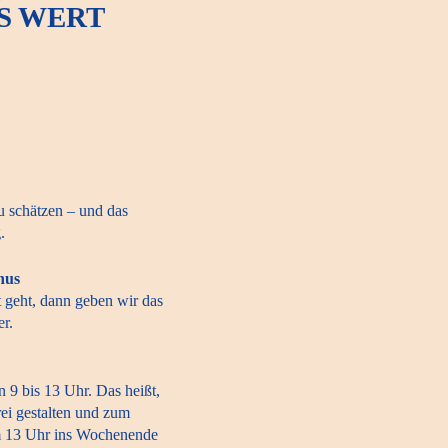
NS WERT
u schätzen – und das
.
nus
geht, dann geben wir das
er.
n 9 bis 13 Uhr. Das heißt,
rei gestalten und zum
um 13 Uhr ins Wochenende