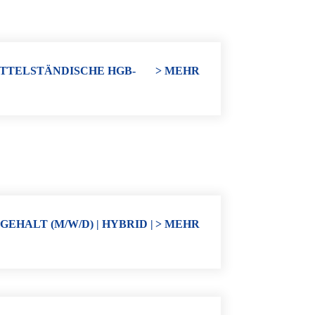
ITTELSTÄNDISCHE HGB-
> MEHR
HALT (M/W/D) | HYBRID |
> MEHR