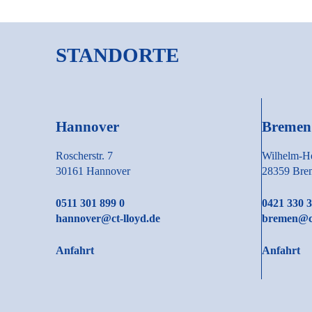
STANDORTE
Hannover
Bremen
Roscherstr. 7
Wilhelm-He
30161 Hannover
28359 Bre
0511 301 899 0
0421 330 3
hannover@ct-lloyd.de
bremen@ct
Anfahrt
Anfahrt