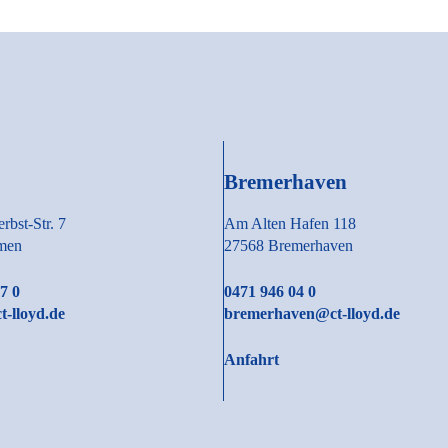
Bremerhaven
rbst-Str. 7
Am Alten Hafen 118
men
27568 Bremerhaven
7 0
0471 946 04 0
-lloyd.de
bremerhaven@ct-lloyd.de
Anfahrt