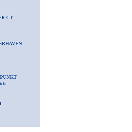
ER CT
ERHAVEN
RPUNKT
iche
T